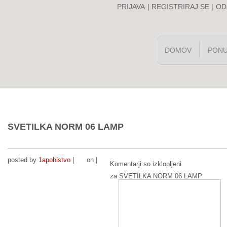
PRIJAVA
|
REGISTRIRAJ SE
|
OD
DOMOV
PON
SVETILKA NORM 06 LAMP
posted by
1apohistvo
|
on |
Komentarji so izklopljeni
za SVETILKA NORM 06 LAMP