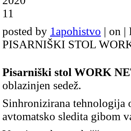
2020
11
posted by
1apohistvo
|
on |
PISARNIŠKI STOL WOR
Pisarniški stol WORK N
oblazinjen sedež.
Sinhronizirana tehnologija
avtomatsko sledita gibom va