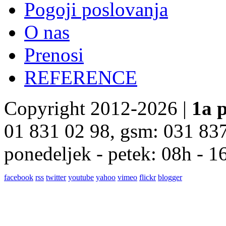
Pogoji poslovanja
O nas
Prenosi
REFERENCE
Copyright 2012-2026 |
1a p
01 831 02 98, gsm: 031 83
ponedeljek - petek: 08h - 1
facebook
rss
twitter
youtube
yahoo
vimeo
flickr
blogger