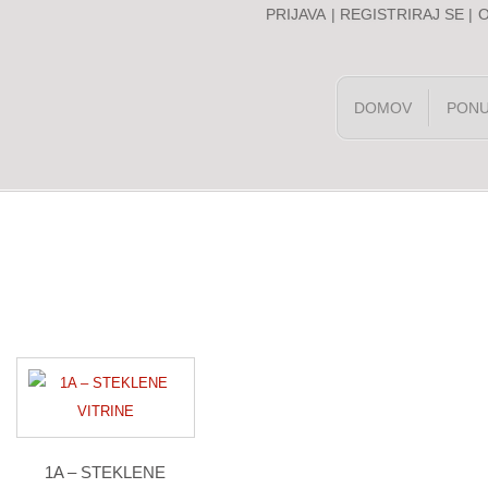
PRIJAVA
|
REGISTRIRAJ SE
|
DOMOV
PON
1A – STEKLENE