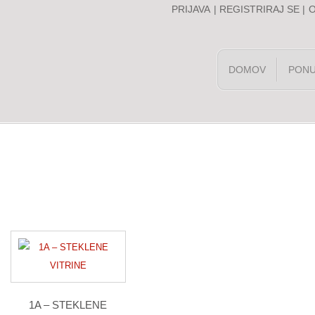
PRIJAVA
|
REGISTRIRAJ SE
|
DOMOV
PON
1A – STEKLENE