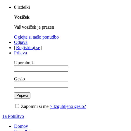
0 izdelki
Voziček
Vaš voziček je prazen
Oglejte si našo ponudbo
Odjava
|
Registriraj se
|
Prijava
Uporabnik
Geslo
Zapomni si me
> Izgubljeno geslo?
1a Pohištvo
Domov