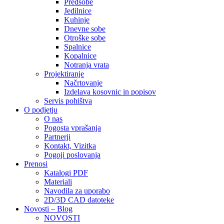
Predsobe
Jedilnice
Kuhinje
Dnevne sobe
Otroške sobe
Spalnice
Kopalnice
Notranja vrata
Projektiranje
Načrtovanje
Izdelava kosovnic in popisov
Servis pohištva
O podjetju
O nas
Pogosta vprašanja
Partnerji
Kontakt, Vizitka
Pogoji poslovanja
Prenosi
Katalogi PDF
Materiali
Navodila za uporabo
2D/3D CAD datoteke
Novosti – Blog
NOVOSTI