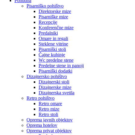
Ponudba
Pisarniško pohištvo
Direktorske mize
Pisarniške mize
Recepcije
Konferenčne mize
Predalniki
Omare in regali
Steklene vitrine
Pisarniški stoli
Čajne kuhinje
Wc predelne stene
Predelne stene in panoji
Pisarniški dodatki
Dizajnersko pohištvo
Dizajnerski stoli
Dizajnerske mize
Dizajnerska svetila
Retro pohištvo
Retro omare
Retro mize
Retro stoli
Oprema javnih objektov
Oprema hotelov
Oprema privat objektov