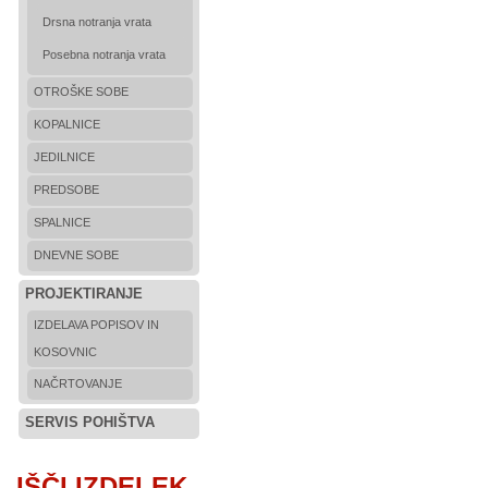
Drsna notranja vrata
Posebna notranja vrata
OTROŠKE SOBE
KOPALNICE
JEDILNICE
PREDSOBE
SPALNICE
DNEVNE SOBE
PROJEKTIRANJE
IZDELAVA POPISOV IN
KOSOVNIC
NAČRTOVANJE
SERVIS POHIŠTVA
IŠČI IZDELEK