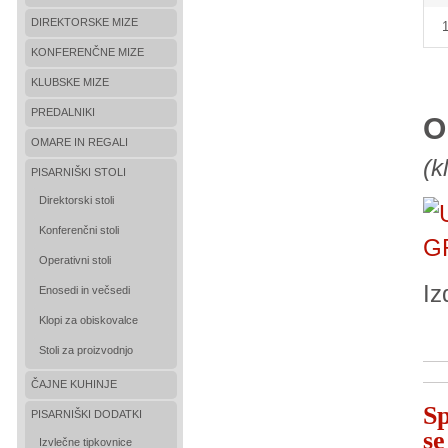
DIREKTORSKE MIZE
KONFERENČNE MIZE
KLUBSKE MIZE
PREDALNIKI
O
OMARE IN REGALI
(k
PISARNIŠKI STOLI
Direktorski stoli
Konferenčni stoli
Operativni stoli
Iz
Enosedi in večsedi
Klopi za obiskovalce
Stoli za proizvodnjo
ČAJNE KUHINJE
Sp
PISARNIŠKI DODATKI
se
Izvlečne tipkovnice