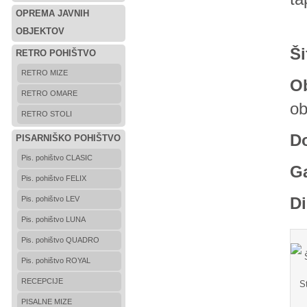
OPREMA JAVNIH
-
OBJEKTOV
Ši
RETRO POHIŠTVO
RETRO MIZE
Ob
RETRO OMARE
ob
RETRO STOLI
D
PISARNIŠKO POHIŠTVO
Pis. pohištvo CLASIC
Ga
Pis. pohištvo FELIX
Di
Pis. pohištvo LEV
Pis. pohištvo LUNA
Pis. pohištvo QUADRO
Pis. pohištvo ROYAL
RECEPCIJE
PISALNE MIZE