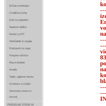
ko
Držala monitorjev
--
Cvetlična korita
iz
Koši za odpadke
En
vo
Napisne tablice
na
Nosilci za PC
--
Obešalniki in stojala
--
Podstavki za noge
vi
Potopne vtičnice
83
po
Razni dodatki
na
Svetila
ko
Table, oglasne deske
bl
Uvodnice za kable
--
Varnostne omare in
--
trezorji
I
PREDELNE STENE IN