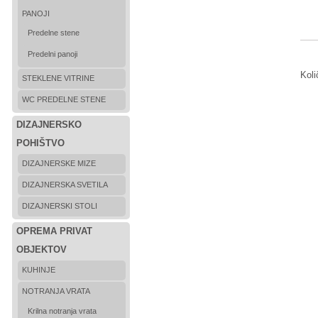
PANOJI
Predelne stene
Predelni panoji
Koli
STEKLENE VITRINE
WC PREDELNE STENE
DIZAJNERSKO
POHIŠTVO
DIZAJNERSKE MIZE
DIZAJNERSKA SVETILA
DIZAJNERSKI STOLI
OPREMA PRIVAT
OBJEKTOV
KUHINJE
NOTRANJA VRATA
Krilna notranja vrata