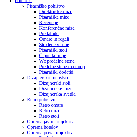
Ponudba
Pisarniško pohištvo
Direktorske mize
Pisarniške mize
Recepcije
Konferenčne mize
Predalniki
Omare in regali
Steklene vitrine
Pisarniški stoli
Čajne kuhinje
Wc predelne stene
Predelne stene in panoji
Pisarniški dodatki
Dizajnersko pohištvo
Dizajnerski stoli
Dizajnerske mize
Dizajnerska svetila
Retro pohištvo
Retro omare
Retro mize
Retro stoli
Oprema javnih objektov
Oprema hotelov
Oprema privat objektov