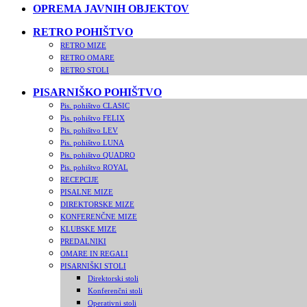
OPREMA JAVNIH OBJEKTOV
RETRO POHIŠTVO
RETRO MIZE
RETRO OMARE
RETRO STOLI
PISARNIŠKO POHIŠTVO
Pis. pohištvo CLASIC
Pis. pohištvo FELIX
Pis. pohištvo LEV
Pis. pohištvo LUNA
Pis. pohištvo QUADRO
Pis. pohištvo ROYAL
RECEPCIJE
PISALNE MIZE
DIREKTORSKE MIZE
KONFERENČNE MIZE
KLUBSKE MIZE
PREDALNIKI
OMARE IN REGALI
PISARNIŠKI STOLI
Direktorski stoli
Konferenčni stoli
Operativni stoli