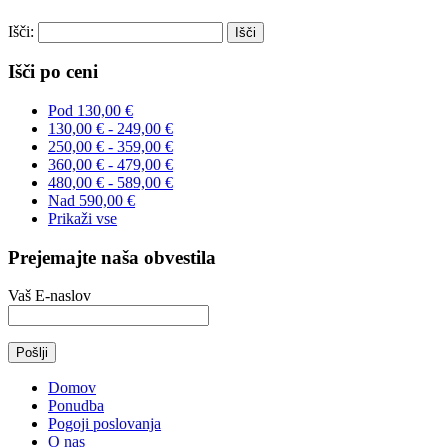
Išči:
Išči po ceni
Pod
130,00 €
130,00 €
-
249,00 €
250,00 €
-
359,00 €
360,00 €
-
479,00 €
480,00 €
-
589,00 €
Nad
590,00 €
Prikaži vse
Prejemajte naša obvestila
Vaš E-naslov
Domov
Ponudba
Pogoji poslovanja
O nas