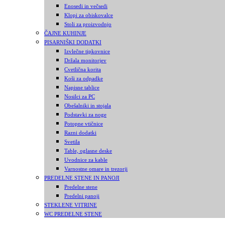
Enosedi in večsedi
Klopi za obiskovalce
Stoli za proizvodnjo
ČAJNE KUHINJE
PISARNIŠKI DODATKI
Izvlečne tipkovnice
Držala monitorjev
Cvetlična korita
Koši za odpadke
Napisne tablice
Nosilci za PC
Obešalniki in stojala
Podstavki za noge
Potopne vtičnice
Razni dodatki
Svetila
Table, oglasne deske
Uvodnice za kable
Varnostne omare in trezorji
PREDELNE STENE IN PANOJI
Predelne stene
Predelni panoji
STEKLENE VITRINE
WC PREDELNE STENE