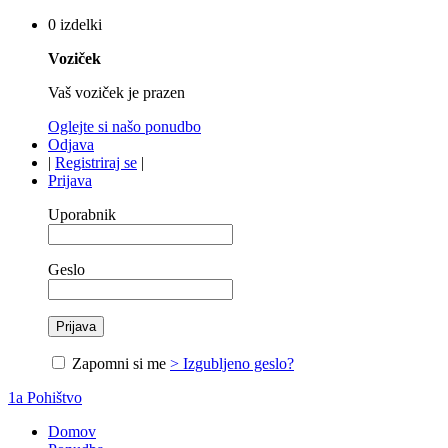
0 izdelki
Voziček
Vaš voziček je prazen
Oglejte si našo ponudbo
Odjava
|
Registriraj se
|
Prijava
Uporabnik
Geslo
Zapomni si me
> Izgubljeno geslo?
1a Pohištvo
Domov