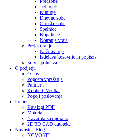
Predsobe
Jedilnice
Kuhinje
Dnevne sobe
Otroške sobe
Spalnice
Kopalnice
Notranja vrata
Projektiranje
Načrtovanje
Izdelava kosovnic in popisov
Servis pohištva
O podjetju
O nas
Pogosta vprašanja
Partnerji
Kontakt, Vizitka
Pogoji poslovanja
Prenosi
Katalogi PDF
Materiali
Navodila za uporabo
2D/3D CAD datoteke
Novosti – Blog
NOVOSTI