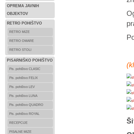
OPREMA JAVNIH
Og
OBJEKTOV
pr
RETRO POHIŠTVO
RETRO MIZE
Po
RETRO OMARE
RETRO STOLI
PISARNIŠKO POHIŠTVO
(
k
Pis. pohištvo CLASIC
Pis. pohištvo FELIX
Pis. pohištvo LEV
Pis. pohištvo LUNA
Pis. pohištvo QUADRO
Pis. pohištvo ROYAL
Ši
RECEPCIJE
PISALNE MIZE