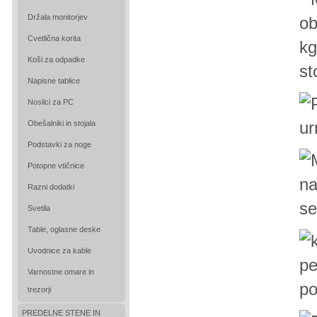
Držala monitorjev
Cvetlična korita
Koši za odpadke
st
Napisne tablice
Nosilci za PC
Obešalniki in stojala
Podstavki za noge
Potopne vtičnice
Razni dodatki
Svetila
Table, oglasne deske
Uvodnice za kable
Varnostne omare in
trezorji
PREDELNE STENE IN