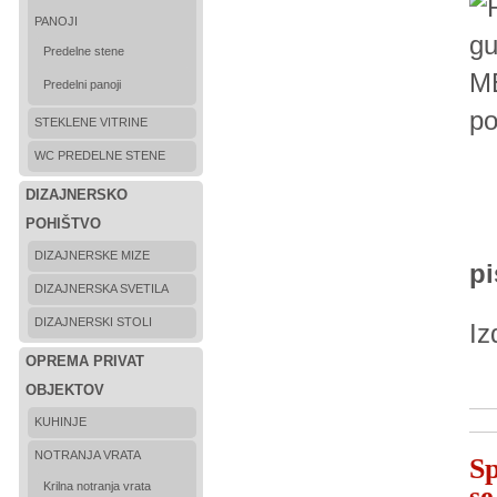
PANOJI
Predelne stene
ME
Predelni panoji
po
STEKLENE VITRINE
WC PREDELNE STENE
DIZAJNERSKO
POHIŠTVO
DIZAJNERSKE MIZE
pi
DIZAJNERSKA SVETILA
DIZAJNERSKI STOLI
Iz
OPREMA PRIVAT
OBJEKTOV
KUHINJE
NOTRANJA VRATA
Sp
Krilna notranja vrata
se