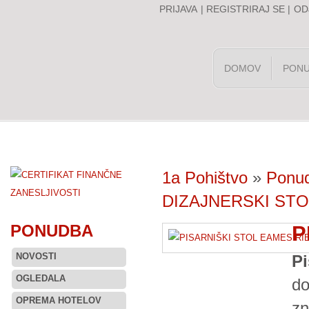
PRIJAVA
|
REGISTRIRAJ SE
|
OD
DOMOV
PON
1a Pohištvo
»
Ponu
DIZAJNERSKI STO
PONUDBA
P
NOVOSTI
P
OGLEDALA
do
OPREMA HOTELOV
zn