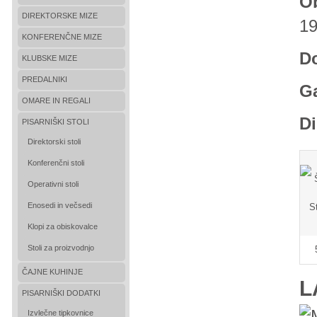
Ob
DIREKTORSKE MIZE
19
KONFERENČNE MIZE
D
KLUBSKE MIZE
PREDALNIKI
Ga
OMARE IN REGALI
Di
PISARNIŠKI STOLI
Direktorski stoli
Konferenčni stoli
Operativni stoli
Enosedi in večsedi
Klopi za obiskovalce
Stoli za proizvodnjo
ČAJNE KUHINJE
L
PISARNIŠKI DODATKI
Izvlečne tipkovnice