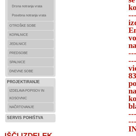
ko
Drsna notranja vrata
--
Posebna notranja vrata
iz
OTROŠKE SOBE
En
KOPALNICE
vo
na
JEDILNICE
--
PREDSOBE
--
SPALNICE
vi
DNEVNE SOBE
83
po
PROJEKTIRANJE
na
IZDELAVA POPISOV IN
ko
KOSOVNIC
bl
NAČRTOVANJE
--
SERVIS POHIŠTVA
--
I
IŠČI IZDELEK