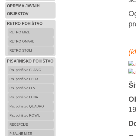
OPREMA JAVNIH
Og
OBJEKTOV
pr
RETRO POHIŠTVO
RETRO MIZE
RETRO OMARE
(
k
RETRO STOLI
PISARNIŠKO POHIŠTVO
Pis. pohištvo CLASIC
Pis. pohištvo FELIX
Ši
Pis. pohištvo LEV
Ob
Pis. pohištvo LUNA
Pis. pohištvo QUADRO
19
Pis. pohištvo ROYAL
Do
RECEPCIJE
PISALNE MIZE