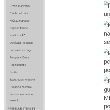
Držala monitorjev
Cvetlična korita
Koši za odpadke
Napisne tablice
Nosilci za PC
Obešalniki in stojala
Podstavki za noge
Potopne vtičnice
Razni dodatki
Svetila
Table, oglasne deske
Uvodnice za kable
Varnostne omare in
ME
trezorji
po
PREDELNE STENE IN