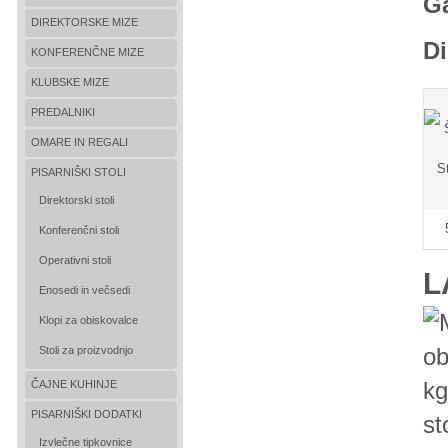
Ga
DIREKTORSKE MIZE
Di
KONFERENČNE MIZE
KLUBSKE MIZE
PREDALNIKI
OMARE IN REGALI
PISARNIŠKI STOLI
Direktorski stoli
Konferenčni stoli
Operativni stoli
L
Enosedi in večsedi
Klopi za obiskovalce
Stoli za proizvodnjo
ČAJNE KUHINJE
PISARNIŠKI DODATKI
st
Izvlečne tipkovnice