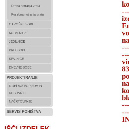
ko
Drsna notranja vrata
--
Posebna notranja vrata
iz
En
OTROŠKE SOBE
vo
KOPALNICE
na
JEDILNICE
--
PREDSOBE
--
SPALNICE
vi
83
DNEVNE SOBE
po
PROJEKTIRANJE
na
IZDELAVA POPISOV IN
ko
KOSOVNIC
bl
NAČRTOVANJE
--
--
SERVIS POHIŠTVA
I
IŠČI IZDELEK