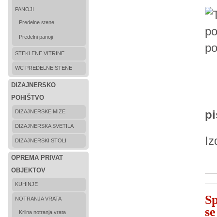
PANOJI
Predelne stene
Predelni panoji
po
STEKLENE VITRINE
WC PREDELNE STENE
DIZAJNERSKO
POHIŠTVO
pi
DIZAJNERSKE MIZE
DIZAJNERSKA SVETILA
Iz
DIZAJNERSKI STOLI
OPREMA PRIVAT
OBJEKTOV
KUHINJE
Sp
NOTRANJA VRATA
se
Krilna notranja vrata