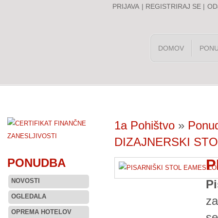
PRIJAVA
|
REGISTRIRAJ SE
|
OD
DOMOV
PON
1a Pohištvo
»
Ponu
DIZAJNERSKI STO
PONUDBA
P
NOVOSTI
P
OGLEDALA
za
OPREMA HOTELOV
se