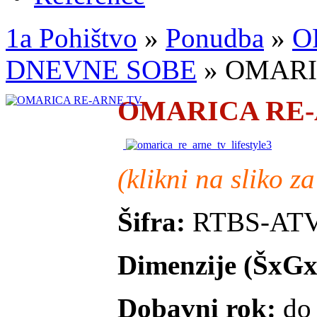
1a Pohištvo
»
Ponudba
»
O
DNEVNE SOBE
»
OMARI
OMARICA RE-
(klikni na sliko z
Šifra:
RTBS-AT
Dimenzije (ŠxGx
Dobavni rok:
do