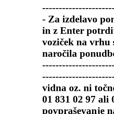
---------------------
- Za izdelavo po
in z Enter potrdi
voziček na vrhu 
naročila ponudbe
---------------------
-------------------
vidna oz. ni točn
01 831 02 97 ali 
povpraševanje na