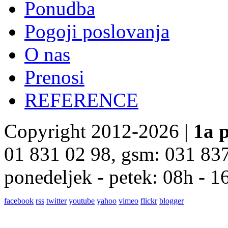
Ponudba
Pogoji poslovanja
O nas
Prenosi
REFERENCE
Copyright 2012-2026 |
1a p
01 831 02 98, gsm: 031 83
ponedeljek - petek: 08h - 1
facebook
rss
twitter
youtube
yahoo
vimeo
flickr
blogger