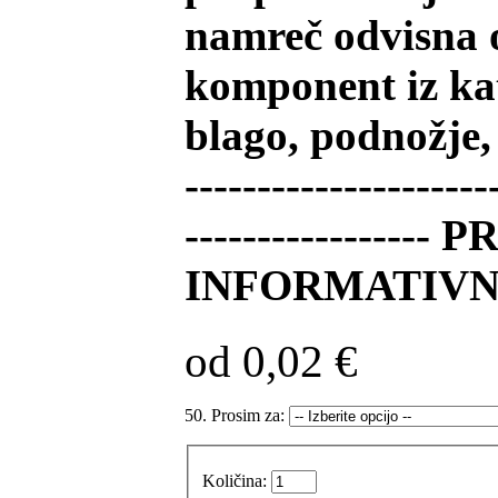
namreč odvisna o
komponent iz kate
blago, podnožje, b
---------------------
---------------
INFORMATIVN
od 0,02 €
50. Prosim za:
Količina: