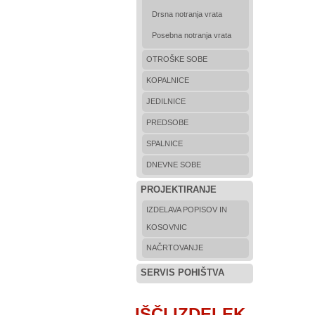
Drsna notranja vrata
Posebna notranja vrata
OTROŠKE SOBE
KOPALNICE
JEDILNICE
PREDSOBE
SPALNICE
DNEVNE SOBE
PROJEKTIRANJE
IZDELAVA POPISOV IN
KOSOVNIC
NAČRTOVANJE
SERVIS POHIŠTVA
IŠČI IZDELEK