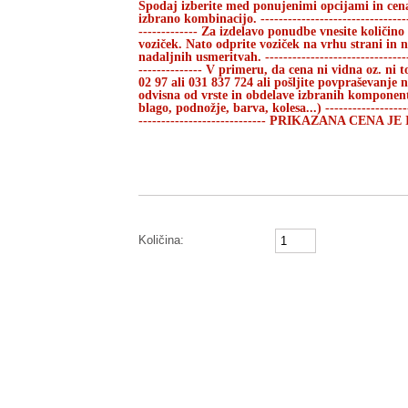
Spodaj izberite med ponujenimi opcijami in cen
izbrano kombinacijo. -----------------------------------
------------- Za izdelavo ponudbe vnesite količino
voziček. Nato odprite voziček na vrhu strani in
nadaljnih usmeritvah. ----------------------------------
-------------- V primeru, da cena ni vidna oz. ni t
02 97 ali 031 837 724 ali pošljite povpraševanje
odvisna od vrste in obdelave izbranih komponent i
blago, podnožje, barva, kolesa...) --------------------
---------------------------- PRIKAZANA CEN
Količina: