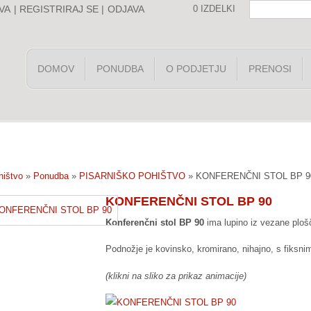
VA
|
REGISTRIRAJ SE
|
ODJAVA
0 IZDELKI
DOMOV
PONUDBA
O PODJETJU
PRENOSI
hištvo
»
Ponudba
»
PISARNIŠKO POHIŠTVO
»
KONFERENČNI STOL BP 9
KONFERENČNI STOL BP 90
Konferenčni stol BP 90
ima lupino iz vezane ploš
Podnožje je kovinsko, kromirano, nihajno, s fiksnimi
(klikni na sliko za prikaz animacije)