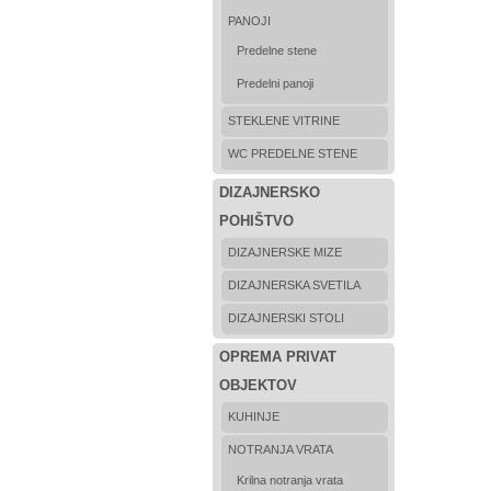
PANOJI
Predelne stene
Predelni panoji
STEKLENE VITRINE
WC PREDELNE STENE
DIZAJNERSKO
POHIŠTVO
DIZAJNERSKE MIZE
DIZAJNERSKA SVETILA
DIZAJNERSKI STOLI
OPREMA PRIVAT
OBJEKTOV
KUHINJE
NOTRANJA VRATA
Krilna notranja vrata