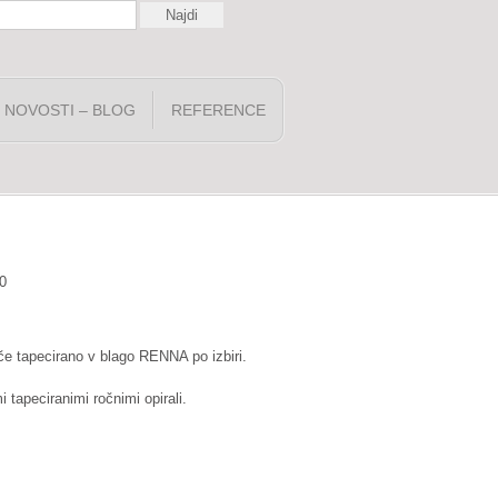
NOVOSTI – BLOG
REFERENCE
0
če tapecirano v blago RENNA po izbiri.
 tapeciranimi ročnimi opirali.