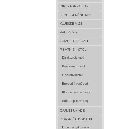
DIREKTORSKE MIZE
KONFERENČNE MIZE
KLUBSKE MIZE
PREDALNIKI
OMARE IN REGALI
PISARNIŠKI STOLI
Direktorski stoli
Konferenčni stoli
Operativni stoli
Enosedi in večsedi
Klopi za obiskovalce
Stoli za proizvodnjo
ČAJNE KUHINJE
PISARNIŠKI DODATKI
Izvlečne tipkovnice