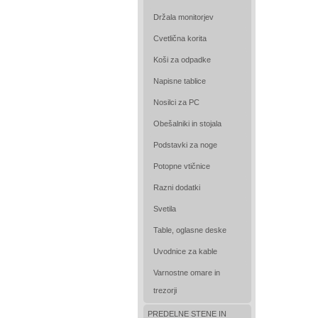
Držala monitorjev
Cvetlična korita
Koši za odpadke
Napisne tablice
Nosilci za PC
Obešalniki in stojala
Podstavki za noge
Potopne vtičnice
Razni dodatki
Svetila
Table, oglasne deske
Uvodnice za kable
Varnostne omare in
trezorji
PREDELNE STENE IN