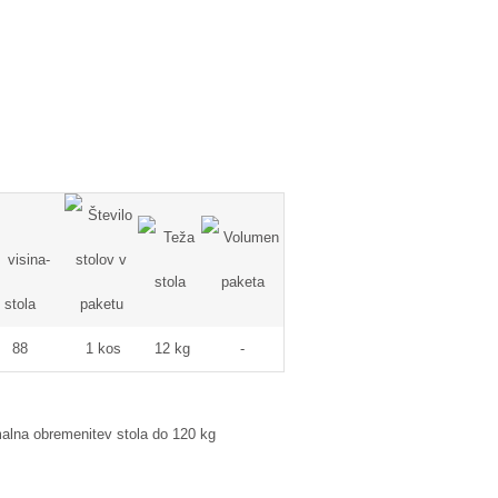
88
1 kos
12 kg
-
na obremenitev stola do 120 kg