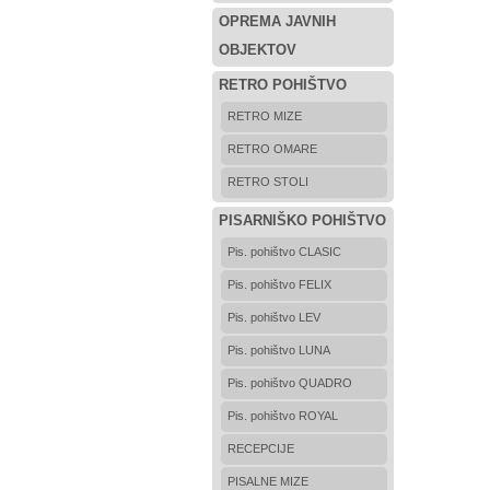
OPREMA JAVNIH
OBJEKTOV
RETRO POHIŠTVO
RETRO MIZE
RETRO OMARE
RETRO STOLI
PISARNIŠKO POHIŠTVO
Pis. pohištvo CLASIC
Pis. pohištvo FELIX
Pis. pohištvo LEV
Pis. pohištvo LUNA
Pis. pohištvo QUADRO
Pis. pohištvo ROYAL
RECEPCIJE
PISALNE MIZE