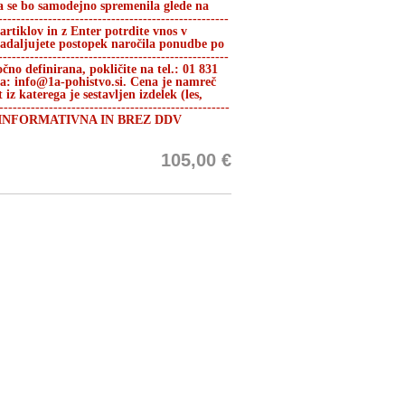
a se bo samodejno spremenila glede na
------------------------------------------------
 artiklov in z Enter potrdite vnos v
 nadaljujete postopek naročila ponudbe po
------------------------------------------------
očno definirana, pokličite na tel.: 01 831
 na: info@1a-pohistvo.si. Cena je namreč
z katerega je sestavljen izdelek (les,
-------------------------------------------------
A JE INFORMATIVNA IN BREZ DDV
105,00 €