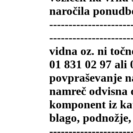
naročila ponudbe
---------------------
-------------------
vidna oz. ni točn
01 831 02 97 ali 
povpraševanje na
namreč odvisna o
komponent iz kate
blago, podnožje, b
---------------------