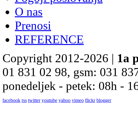
O nas
Prenosi
REFERENCE
Copyright 2012-2026 |
1a p
01 831 02 98, gsm: 031 83
ponedeljek - petek: 08h - 1
facebook
rss
twitter
youtube
yahoo
vimeo
flickr
blogger