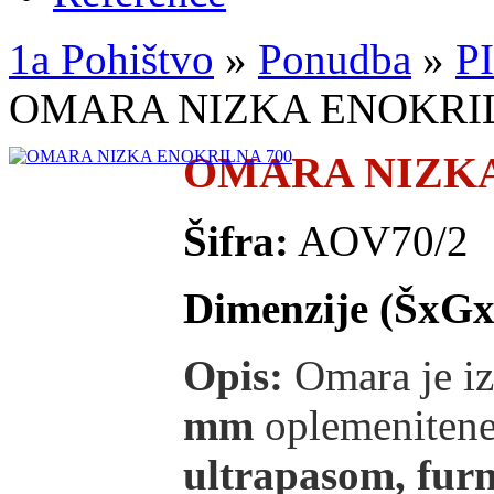
1a Pohištvo
»
Ponudba
»
P
OMARA NIZKA ENOKRIL
OMARA NIZKA
Šifra:
AOV70/2
Dimenzije (ŠxGx
Opis:
Omara je iz
mm
oplemeniten
ultrapasom, furn