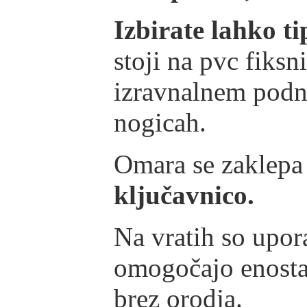
Izbirate lahko t
stoji na pvc fiks
izravnalnem podno
nogicah.
Omara se zaklepa
ključavnico.
Na vratih so upor
omogočajo enosta
brez orodja.