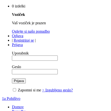
0 izdelki
Voziček
Vaš voziček je prazen
Oglejte si našo ponudbo
Odjava
|
Registriraj se
|
Prijava
Uporabnik
Geslo
Zapomni si me
> Izgubljeno geslo?
1a Pohištvo
Domov