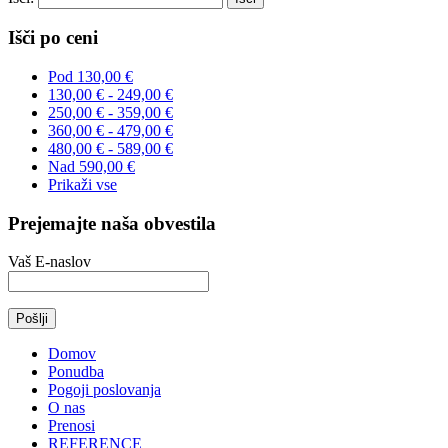
Išči po ceni
Pod
130,00 €
130,00 €
-
249,00 €
250,00 €
-
359,00 €
360,00 €
-
479,00 €
480,00 €
-
589,00 €
Nad
590,00 €
Prikaži vse
Prejemajte naša obvestila
Vaš E-naslov
Domov
Ponudba
Pogoji poslovanja
O nas
Prenosi
REFERENCE