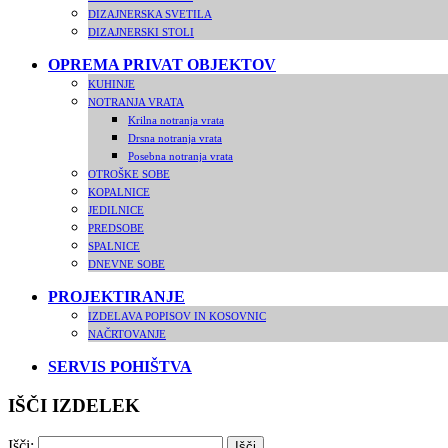
DIZAJNERSKA SVETILA
DIZAJNERSKI STOLI
OPREMA PRIVAT OBJEKTOV
KUHINJE
NOTRANJA VRATA
Krilna notranja vrata
Drsna notranja vrata
Posebna notranja vrata
OTROŠKE SOBE
KOPALNICE
JEDILNICE
PREDSOBE
SPALNICE
DNEVNE SOBE
PROJEKTIRANJE
IZDELAVA POPISOV IN KOSOVNIC
NAČRTOVANJE
SERVIS POHIŠTVA
IŠČI IZDELEK
Išči: