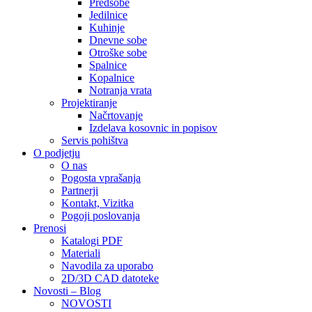
Predsobe
Jedilnice
Kuhinje
Dnevne sobe
Otroške sobe
Spalnice
Kopalnice
Notranja vrata
Projektiranje
Načrtovanje
Izdelava kosovnic in popisov
Servis pohištva
O podjetju
O nas
Pogosta vprašanja
Partnerji
Kontakt, Vizitka
Pogoji poslovanja
Prenosi
Katalogi PDF
Materiali
Navodila za uporabo
2D/3D CAD datoteke
Novosti – Blog
NOVOSTI