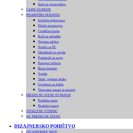
Stoli za proizvodnjo
ČAJNE KUHINJE
PISARNIŠKI DODATKI
Izvlečne tipkovnice
Držala monitorjev
Cvetlična korita
Koši za odpadke
Napisne tablice
Nosilci za PC
Obešalniki in stojala
Podstavki za noge
Potopne vtičnice
Razni dodatki
Svetila
Table, oglasne deske
Uvodnice za kable
Varnostne omare in trezorji
PREDELNE STENE IN PANOJI
Predelne stene
Predelni panoji
STEKLENE VITRINE
WC PREDELNE STENE
DIZAJNERSKO POHIŠTVO
DIZAJNERSKE MIZE