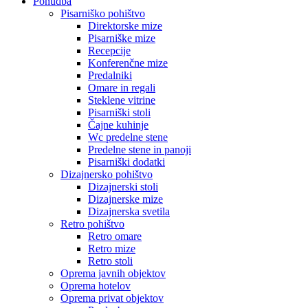
Ponudba
Pisarniško pohištvo
Direktorske mize
Pisarniške mize
Recepcije
Konferenčne mize
Predalniki
Omare in regali
Steklene vitrine
Pisarniški stoli
Čajne kuhinje
Wc predelne stene
Predelne stene in panoji
Pisarniški dodatki
Dizajnersko pohištvo
Dizajnerski stoli
Dizajnerske mize
Dizajnerska svetila
Retro pohištvo
Retro omare
Retro mize
Retro stoli
Oprema javnih objektov
Oprema hotelov
Oprema privat objektov