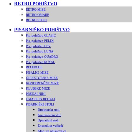
RETRO POHIŠTVO
RETRO MIZE
RETRO OMARE
RETRO STOLI
PISARNIŠKO POHIŠTVO
Pis. pohištvo CLASIC
Pis. pohištvo FELIX
Pis. pohištvo LEV
Pis. pohištvo LUNA
Pis. pohištvo QUADRO
Pis. pohištvo ROYAL
RECEPCIJE
PISALNE MIZE
DIREKTORSKE MIZE
KONFERENČNE MIZE
KLUBSKE MIZE
PREDALNIKI
OMARE IN REGALI
PISARNIŠKI STOLI
Direktorski stoli
Konferenčni stoli
Operativni stoli
Enosedi in večsedi
Klopi za obiskovalce